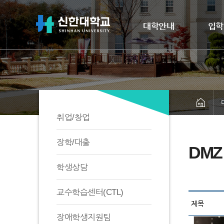
대학안내
입학
취업/창업
장학/대출
DM
학생상담
교수학습센터(CTL)
장애학생지원팀