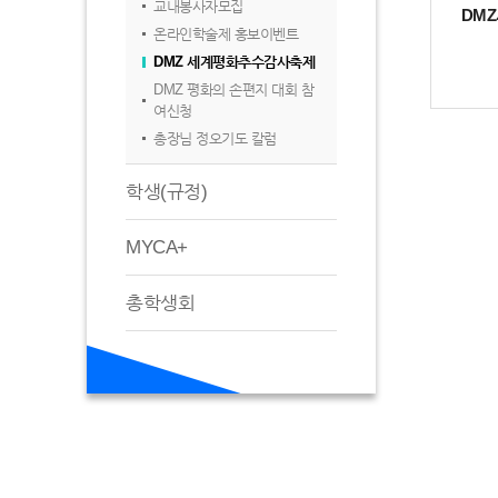
교내봉사자모집
DM
온라인학술제 홍보이벤트
DMZ 세계평화추수감사축제
DMZ 평화의 손편지 대회 참
여신청
총장님 정오기도 칼럼
학생(규정)
MYCA+
총학생회