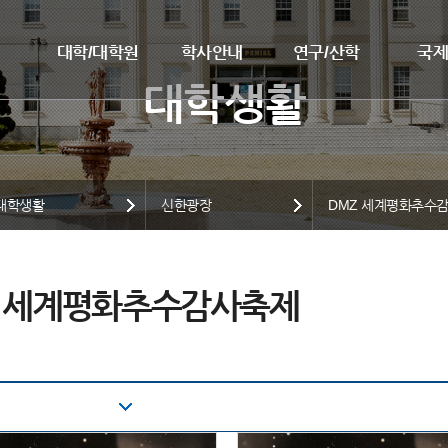
대학/대학원
학사안내
연구/산학
국
대학생활
신한광장
DMZ 세계평화추수
Z 세계평화추수감사축제