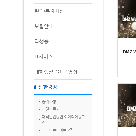
편의/복지시설
보험안내
학생증
DMZ Wo
IT서비스
대학생활 꿀TIP 영상
신한광장
공지사항
신한신문고
대학발전방안 아이디어공모
전
교내아르바이트모집