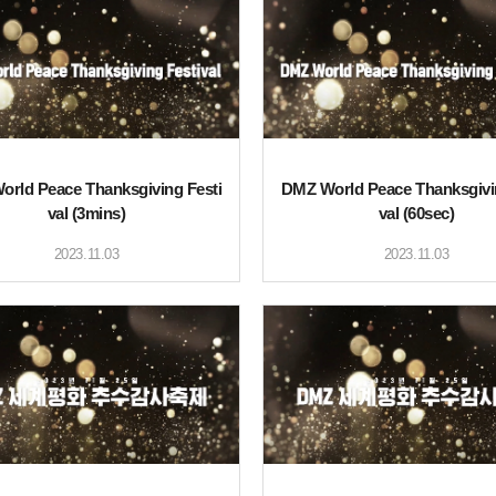
rld Peace Thanksgiving Festi
DMZ World Peace Thanksgivi
val (3mins)
val (60sec)
2023.11.03
2023.11.03