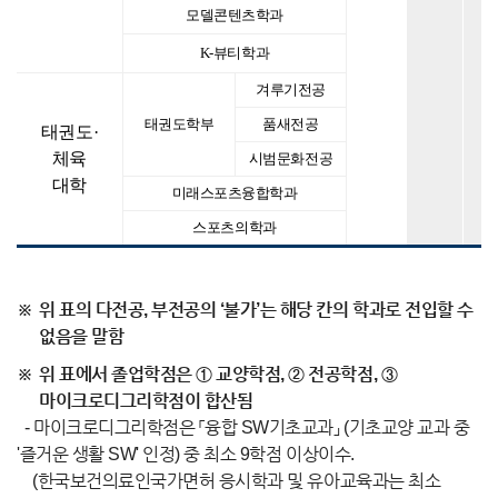
모델콘텐츠학과
K-뷰티학과
겨루기전공
태권도학부
품새전공
태권도·
체육
시범문화전공
대학
미래스포츠융합학과
스포츠의학과
위 표의 다전공, 부전공의 ‘불가’는 해당 칸의 학과로 전입할 수
없음을 말함
위 표에서 졸업학점은 ① 교양학점, ② 전공학점, ③
마이크로디그리학점이 합산됨
- 마이크로디그리학점은 「융합 SW기초교과」 (기초교양 교과 중
'즐거운 생활 SW' 인정) 중 최소 9학점 이상이수.
(한국보건의료인국가면허 응시학과 및 유아교육과는 최소