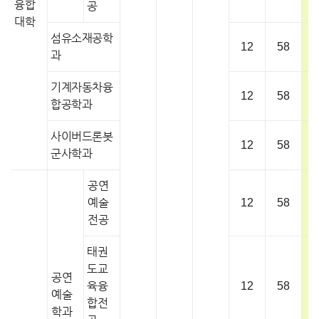
융합
공
대학
섬유소재공학
12
58
과
기계자동차융
12
58
합공학과
사이버드론봇
12
58
군사학과
공연
예술
12
58
전공
태권
도교
공연
육융
12
58
예술
합전
학과