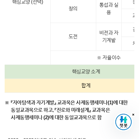
핵심교양 (선택)
창
통섭과 실
창의
용
과
경
비전과 자
도전
기계발
체
※ 자율이수
핵심교양 소계
합계
『자아탐색과 자기계발』 교과목은 사제동행세미나(1)에 대한
동일교과목으로 하고, 『진로와 미래설계』 교과목은
사제동행세미나 (2)에 대한 동일교과목으로 함