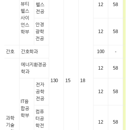
뷰티
헬스
12
58
헬스
전공
사이
안경
언스
광학
12
58
학부
전공
간호
간호학과
100
-
1
에너지환경공
12
58
학과
130
15
18
전자
공학
12
58
전공
IT융
합공
컴퓨
학부
과학
터공
12
58
기술
학전