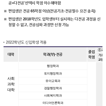
공+다전공’선택시 학점 이수해야함
편입생은 전공 65학점 이상(전공기초·전공필수 요건 충족)
편입생은 2018학년도 입학생부터 실시하는 다전공 과정을 신
청할 수 없고, 전공심화 과정만 신청 가능
2022학년도 신입학생 적용
①교
졸업
·
대학
학과(부)
전공
기초
학점
교양
행정학과
토지행정학과
사회
유아교육과
과학
경찰행정학과
대학
사회복지학과
미디어언론학과