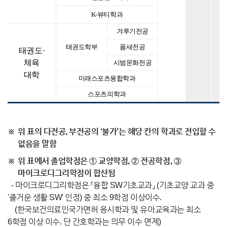
K-뷰티학과
겨루기전공
태권도학부
품새전공
태권도·
체육
시범문화전공
대학
미래스포츠융합학과
스포츠의학과
위 표의 다전공, 부전공의 ‘불가’는 해당 칸의 학과로 전입할 수
없음을 말함
위 표에서 졸업학점은 ① 교양학점, ② 전공학점, ③
마이크로디그리학점이 합산됨
- 마이크로디그리학점은 「융합 SW기초교과」 (기초교양 교과 중
'즐거운 생활 SW' 인정) 중 최소 9학점 이상이수.
(한국보건의료인국가면허 응시학과 및 유아교육과는 최소
6학점 이상 이수. 단 간호학과는 의무 이수 면제)