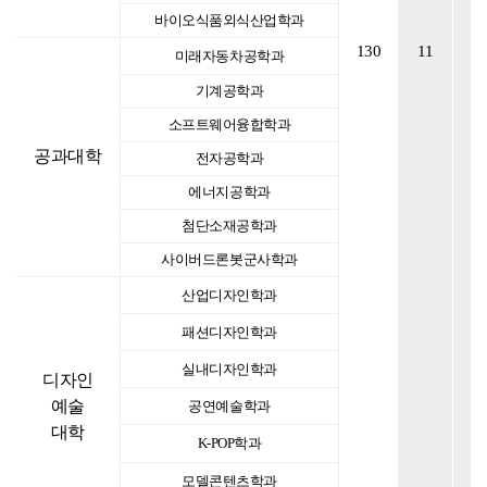
바이오식품외식산업학과
130
11
2
미래자동차공학과
기계공학과
소프트웨어융합학과
공과대학
전자공학과
에너지공학과
첨단소재공학과
사이버드론봇군사학과
산업디자인학과
패션디자인학과
실내디자인학과
디자인
예술
공연예술학과
대학
K-POP학과
모델콘텐츠학과