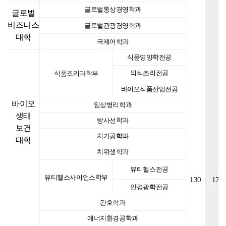
글로벌통상경영학과
글로벌
비즈니스
글로벌관광경영학과
대학
국제어학과
식품영양학전공
외식조리전공
식품조리과학부
바이오식품산업전공
바이오
임상병리학과
생태
방사선학과
보건
치기공학과
대학
치위생학과
뷰티헬스전공
뷰티헬스사이언스학부
130
17
안경광학전공
간호학과
에너지환경공학과