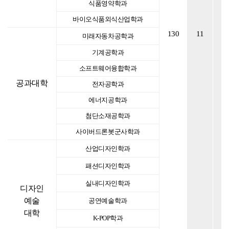
식품영약학과
바이오식품외식산업학과
130
11
2
미래자동차공학과
기계공학과
소프트웨어융합학과
공과대학
전자공학과
에너지공학과
첨단소재공학과
사이버드론봇군사학과
산업디자인학과
패션디자인학과
실내디자인학과
디자인
예술
공연예술학과
대학
K-POP학과