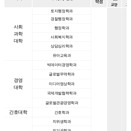
학점
교양
교
토지행정학과
경찰행정학과
사회
행정학과
과학
사회복지학과
대학
상담심리학과
유아교육과
빅데이터경영학과
글로벌무역학과
경영
미디어영상학과
대학
국제개발협력학과
글로벌관광경영학과
간호대학
간호학과
치위생학과
치기공학과