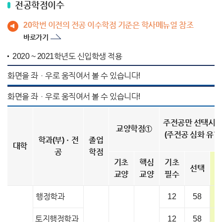
전공학점이수
20학번 이전의 전공 이수학점 기준은 학사메뉴얼 참조
바로가기
2020 ~ 2021학년도 신입학생 적용
주전공만 선택시 
교양학점①
(주전공 심화 유형
학과(부)ㆍ전
졸업
대학
공
학점
기초
핵심
기초
선택
교양
교양
필수
행정학과
12
58
토지행정학과
12
58