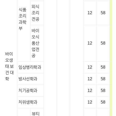
외식
식품
조리
12
58
조리
전공
과학
부
바이
오식
품산
12
58
업전
바이
공
오생
태 보
임상병리학과
12
58
건 대
학
방사선학과
12
58
치기공학과
12
58
치위생학과
12
58
뷰티