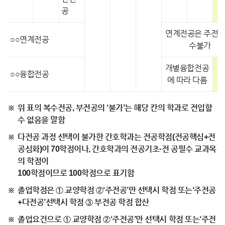
공
연계전공은 주전공
○○연계전공
수불가
개별융합전공
○○융합전공
에 따라 다름
위 표의 복수전공, 부전공의 ‘불가’는 해당 칸의 학과로 전입할
수 없음을 말함
다전공 과정 선택이 불가한 간호학과는 전공학점(전공핵심+전
공심화)이 70학점이나, 간호학과의 전공기초·전 공필수 교과목
의 학점이
100학점이므로 100학점으로 표기함
졸업학점은 ① 교양학점 ②‘주전공’만 선택시 학점 또는‘주전공
+다전공’선택시 학점 ③ 부전공 학점 합산
졸업요건으로 ① 교양학점 ②‘주전공’만 선택시 학점 또는‘주전