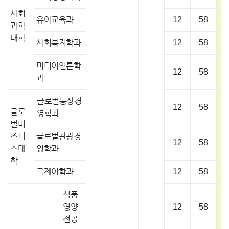
사회
유아교육과
12
58
과학
대학
사회복지학과
12
58
미디어언론학
12
58
과
글로벌통상경
12
58
글로
영학과
벌비
즈니
글로벌관광경
12
58
스대
영학과
학
국제어학과
12
58
식품
영양
12
58
전공