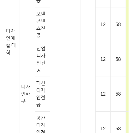
공
모델
콘텐
12
58
츠전
디자
공
인예
술 대
산업
학
디자
12
58
인전
공
패션
디자
디자
인학
12
58
인전
부
공
공간
디자
12
58
인전