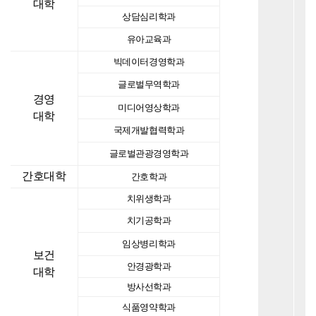
대학
상담심리학과
유아교육과
빅데이터경영학과
글로벌무역학과
경영
미디어영상학과
대학
국제개발협력학과
글로벌관광경영학과
간호대학
간호학과
치위생학과
치기공학과
임상병리학과
보건
안경광학과
대학
방사선학과
식품영약학과