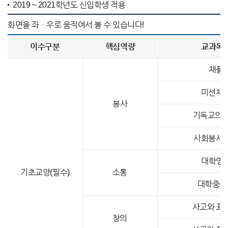
2019 ~ 2021학년도 신입학생 적용
이수구분
핵심역량
교과목
채플
미션채
봉사
기독교의 
사회봉사
대학영
기초교양(필수)
소통
대학중국
사고와 표현
창의