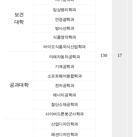
임상병리학과
보건
안경광학과
대학
방사선학과
식품영약학과
바이오식품외식산업학과
130
17
2
미래자동차공학과
기계공학과
소프트웨어융합학과
공과대학
전자공학과
에너지공학과
첨단소재공학과
사이버드론봇군사학과
산업디자인학과
패션디자인학과