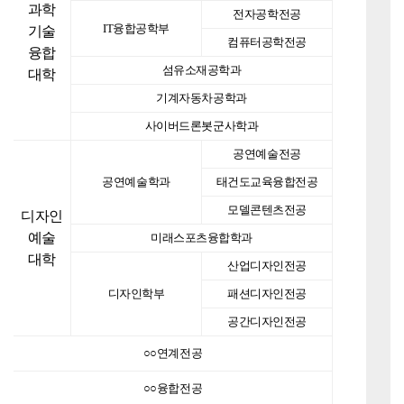
과학
전자공학전공
IT융합공학부
기술
컴퓨터공학전공
융합
섬유소재공학과
대학
기계자동차공학과
사이버드론봇군사학과
공연예술전공
공연예술학과
태건도교육융합전공
모델콘텐츠전공
디자인
예술
미래스포츠융합학과
대학
산업디자인전공
디자인학부
패션디자인전공
공간디자인전공
○○연계전공
○○융합전공