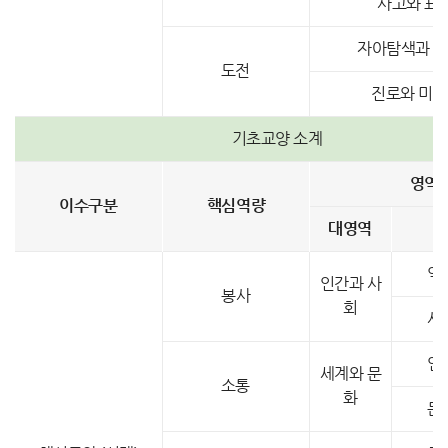
사고와 표현
자아탐색과 
도전
진로와 미
기초교양 소계
영역
이수구분
핵심역량
대영역
역
인간과 사
봉사
회
사
언
세계와 문
소통
화
문