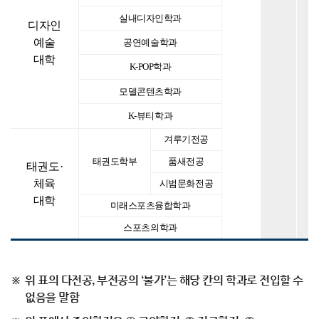
실내디자인학과
디자인
예술
공연예술학과
대학
K-POP학과
모델콘텐츠학과
K-뷰티학과
겨루기전공
태권도학부
품새전공
태권도·
체육
시범문화전공
대학
미래스포츠융합학과
스포츠의학과
위 표의 다전공, 부전공의 ‘불가’는 해당 칸의 학과로 전입할 수
없음을 말함