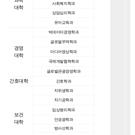
과학
사회복지학과
대학
상담심리학과
유아교육과
빅데이터경영학과
글로벌무역학과
경영
미디어영상학과
대학
국제개발협력학과
글로벌관광경영학과
간호대학
간호학과
치위생학과
치기공학과
임상병리학과
보건
안경광학과
대학
방사선학과