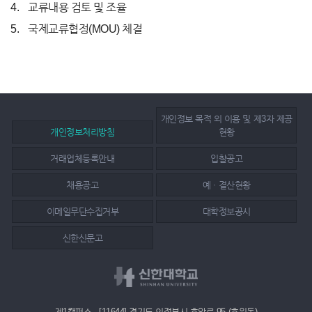
교류내용 검토 및 조율
국제교류협정(MOU) 체결
개인정보 목적 외 이용 및 제3자 제공
개인정보처리방침
현황
거래업체등록안내
입찰공고
채용공고
예ㆍ결산현황
이메일무단수집거부
대학정보공시
신한신문고
제1캠퍼스 - [11644] 경기도 의정부시 호암로 95 (호원동)