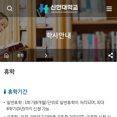
휴학
휴학
휴학기간
일반휴학 : 1학기(6개월) 단위로 일반휴학이 처리되며, 최대
6학기(3년)까지 신청 가능
군휴학 : 의무 군복무기간만큼 군휴학 처리되며, 군휴학 신청 시