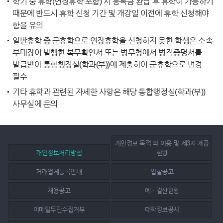
학기 중 휴학(연장휴학 포함) 시 등록금 완납 후 휴학이 가능하기
때문에 반드시 휴학 신청 기간 및 개강일 이전에 휴학 신청해야
함을 유의
일반휴학 중 군휴학으로 연장휴학을 신청하지 못한 학생은 소속
부대장이 발행한 복무확인서 또는 병무청에서 병적증명서를
발급받아 통합행정실(학과(부))에 제출하여 군휴학으로 변경
필수
기타 휴학과 관련된 자세한 사항은 해당 통합행정실(학과(부))
사무실에 문의
개인정보 목적 외 이용 및 제3자 제공
개인정보처리방침
현황
거래업체등록안내
입찰공고
채용공고
예ㆍ결산현황
이메일무단수집거부
대학정보공시