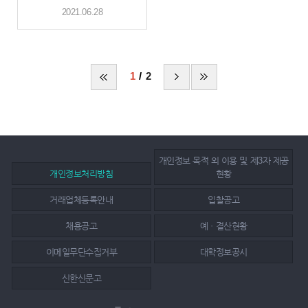
2021.06.28
1
2
개인정보 목적 외 이용 및 제3자 제공
개인정보처리방침
현황
거래업체등록안내
입찰공고
채용공고
예ㆍ결산현황
이메일무단수집거부
대학정보공시
신한신문고