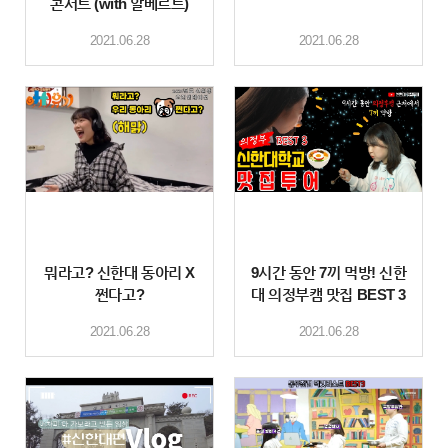
콘서트 (with 알베르트)
2021.06.28
2021.06.28
뭐라고? 신한대 동아리 X
9시간 동안 7끼 먹방! 신한
쩐다고?
대 의정부캠 맛집 BEST 3
선정!
2021.06.28
2021.06.28