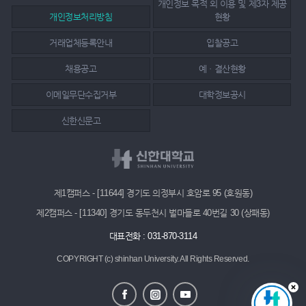
개인정보 목적 외 이용 및 제3자 제공
개인정보처리방침
현황
거래업체등록안내
입찰공고
채용공고
예ㆍ결산현황
이메일무단수집거부
대학정보공시
신한신문고
제1캠퍼스 - [11644] 경기도 의정부시 호암로 95 (호원동)
제2캠퍼스 - [11340] 경기도 동두천시 벌마들로 40번길 30 (상패동)
대표전화 : 031-870-3114
COPYRIGHT (c) shinhan University.
All Rights Reserved.